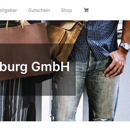
eitgeber
Gutschein
Shop
nburg GmbH