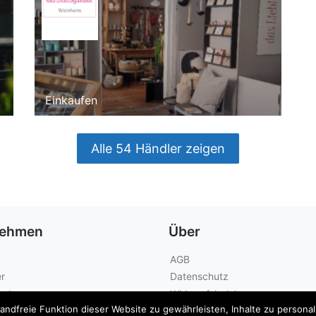
Einkaufen
Alle 54 Händler zeigen
nehmen
Über
AGB
r
Datenschutz
geber
Widerrufsbelehrung
dfreie Funktion dieser Website zu gewährleisten, Inhalte zu personalis
Kontakt