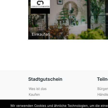
Einkaufen
Stadtgutschein
Teil
Was ist das
Bürger
Kaufen
Händle
Einlösen
Arbeit
Wir verwenden Cookies und ähnliche Technologien, um die einwan
Guthabenabfrage
Städte